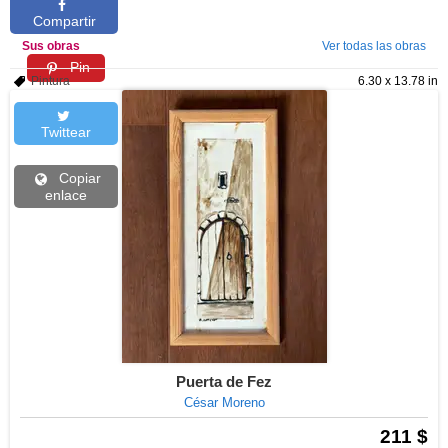
Compartir
Sus obras
Ver todas las obras
Pin
Pintura
6.30 x 13.78 in
Twittear
Copiar
enlace
Puerta de Fez
César Moreno
211 $